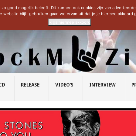
CIETY...
PRIDE OF LIONS – U...
SAVATAGE KOMT TERUG IN 0...
C
zo goed mogelijk beleeft. Dit kunnen ook cookies zijn van adverteerders 
e website blijft gebruiken gaan we ervan uit dat je je hiermee akkoord g
Ik ga hiermee akkoord
CD
RELEASE
VIDEO’S
INTERVIEW
P