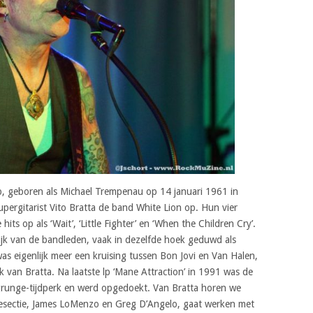
, geboren als Michael Trempenau op 14 januari 1961 in
ergitarist Vito Bratta de band White Lion op. Hun vier
hits op als ‘Wait’, ‘Little Fighter’ en ‘When the Children Cry’.
jk van de bandleden, vaak in dezelfde hoek geduwd als
s eigenlijk meer een kruising tussen Bon Jovi en Van Halen,
 van Bratta. Na laatste lp ‘Mane Attraction’ in 1991 was de
 grunge-tijdperk en werd opgedoekt. Van Bratta horen we
tmesectie, James LoMenzo en Greg D’Angelo, gaat werken met