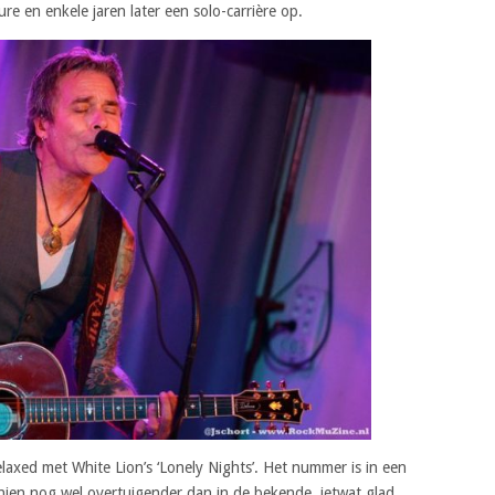
e en enkele jaren later een solo-carrière op.
laxed met White Lion’s ‘Lonely Nights’. Het nummer is in een
schien nog wel overtuigender dan in de bekende, ietwat glad