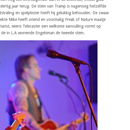
 dertig jaar terug. De stem van Tramp is nagenoeg hetzelfde
uitstraling en spelplezier heeft hij gelukkig behouden. De zwaar
kte Mike heeft vriend en voormalig Freak of Nature maatje
rist, wiens Telecaster een welkome aanvulling vormt op
gt de in L.A wonende Engelsman de tweede stem.