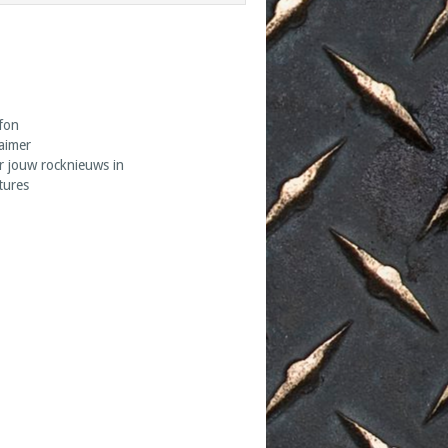
fon
laimer
r jouw rocknieuws in
tures