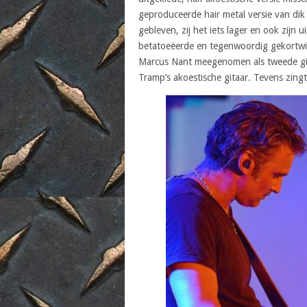
geproduceerde hair metal versie van dik
gebleven, zij het iets lager en ook zijn 
betatoeëerde en tegenwoordig gekortwie
Marcus Nant meegenomen als tweede gita
Tramp’s akoestische gitaar. Tevens zin