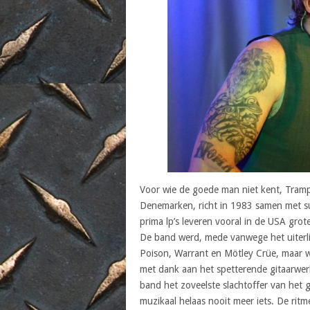
Voor wie de goede man niet kent, Tramp
Denemarken, richt in 1983 samen met sup
prima lp’s leveren vooral in de USA grote 
De band werd, mede vanwege het uiterli
Poison, Warrant en Mötley Crüe, maar wa
met dank aan het spetterende gitaarwerk
band het zoveelste slachtoffer van het
muzikaal helaas nooit meer iets. De ri