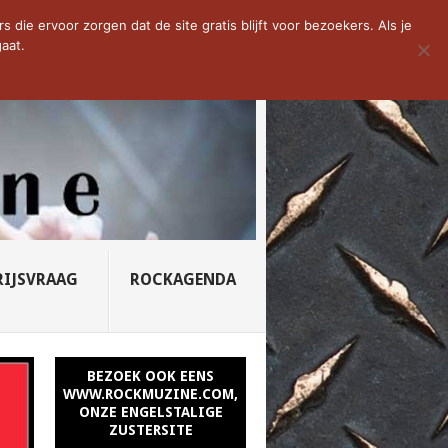
D VAN DE WEEK: SLEEPING...
die ervoor zorgen dat de site gratis blijft voor bezoekers. Als je
aat.
RIJSVRAAG
ROCKAGENDA
BEZOEK OOK EENS
WWW.ROCKMUZINE.COM,
ONZE ENGELSTALIGE
ZUSTERSITE