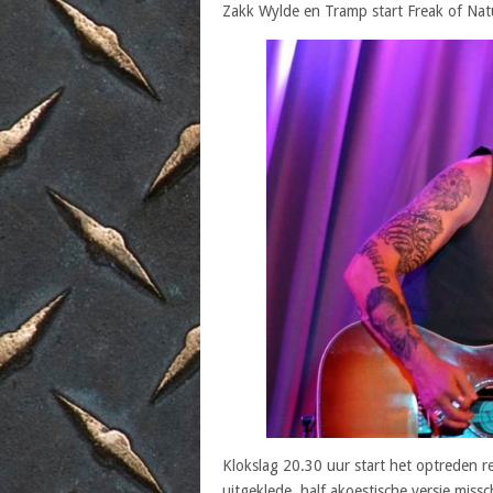
Zakk Wylde en Tramp start Freak of Natur
Klokslag 20.30 uur start het optreden re
uitgeklede, half akoestische versie mis