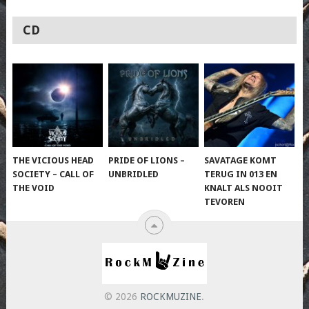
CD
THE VICIOUS HEAD
PRIDE OF LIONS –
SAVATAGE KOMT
SOCIETY – CALL OF
UNBRIDLED
TERUG IN 013 EN
THE VOID
KNALT ALS NOOIT
TEVOREN
© 2026
ROCKMUZINE
.