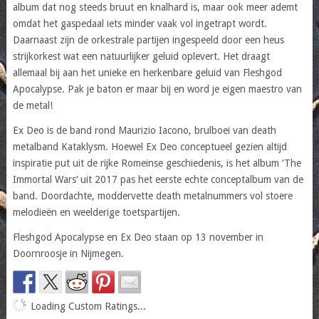
album dat nog steeds bruut en knalhard is, maar ook meer ademt
omdat het gaspedaal iets minder vaak vol ingetrapt wordt.
Daarnaast zijn de orkestrale partijen ingespeeld door een heus
strijkorkest wat een natuurlijker geluid oplevert. Het draagt
allemaal bij aan het unieke en herkenbare geluid van Fleshgod
Apocalypse. Pak je baton er maar bij en word je eigen maestro van
de metal!
Ex Deo is de band rond Maurizio Iacono, brulboei van death
metalband Kataklysm. Hoewel Ex Deo conceptueel gezien altijd
inspiratie put uit de rijke Romeinse geschiedenis, is het album ‘The
Immortal Wars‘ uit 2017 pas het eerste echte conceptalbum van de
band. Doordachte, moddervette death metalnummers vol stoere
melodieën en weelderige toetspartijen.
Fleshgod Apocalypse en Ex Deo staan op 13 november in
Doornroosje in Nijmegen.
Loading Custom Ratings...