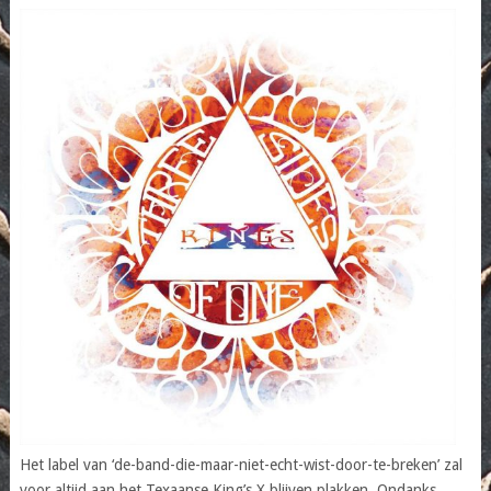
Het label van ‘de-band-die-maar-niet-echt-wist-door-te-breken’ zal
voor altijd aan het Texaanse King’s X blijven plakken. Ondanks