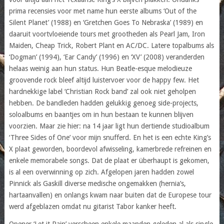
prima recensies voor met name hun eerste albums ‘Out of the
Silent Planet’ (1988) en ‘Gretchen Goes To Nebraska’ (1989) en
daaruit voortvloeiende tours met grootheden als Pearl Jam, Iron
Maiden, Cheap Trick, Robert Plant en AC/DC. Latere topalbums als
‘Dogman’ (1994), ‘Ear Candy’ (1996) en ‘XV’ (2008) veranderden
helaas weinig aan hun status. Hun Beatle-esque melodieuze
groovende rock bleef altijd luistervoer voor de happy few. Het
hardnekkige label ‘Christian Rock band’ zal ook niet geholpen
hebben. De bandleden hadden gelukkig genoeg side-projects,
soloalbums en baantjes om in hun bestaan te kunnen blijven
voorzien. Maar zie hier: na 14 jaar ligt hun dertiende studioalbum
‘Three Sides of One’ voor mijn snufferd. En het is een echte King’s
X plaat geworden, boordevol afwisseling, kamerbrede refreinen en
enkele memorabele songs. Dat de plaat er überhaupt is gekomen,
is al een overwinning op zich. Afgelopen jaren hadden zowel
Pinnick als Gaskill diverse medische ongemakken (hernia’s,
hartaanvallen) en onlangs kwam naar buiten dat de Europese tour
werd afgeblazen omdat nu gitarist Tabor kanker heeft.
Opener ‘Let it Rain’ verscheen enkele maanden geleden al als single