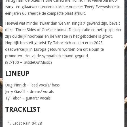
Terug naar de blues in ‘She Called Me Home’, met wederom mooi
zang- en gitaarwerk, waarna kortste nummer ‘Every Everywhere’ in
een jaren 60 sfeertje de compacte plaat afsluit.
Hoewel wat minder zwaar dan we van King’s X gewend zijn, bevalt
deze ‘Three Sides of One’ me prima. De inspiratie en het spelplezier
zijn duidelijk hoorbaar en de variatie in het gebodene is groot.
Hopelijk herstelt gitarist Ty Tabor zich en kan er in 2023
daadwerkelijk in Europa getourd worden om dit album te
promoten. Het zij de sympathieke band gegund.
(82/100 – InsideOutMusic)
LINEUP
Dug Pinnick – lead vocals/ bass
Jerry Gaskill – drums/ vocals
Ty Tabor – guitars/ vocals
TRACKLIST
Let It Rain 04:28