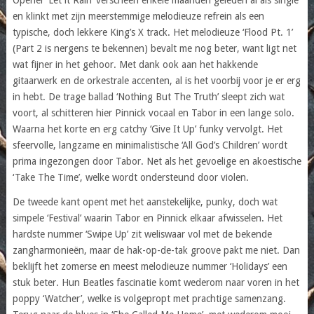
en klinkt met zijn meerstemmige melodieuze refrein als een
typische, doch lekkere King’s X track. Het melodieuze ‘Flood Pt. 1’
(Part 2 is nergens te bekennen) bevalt me nog beter, want ligt net
wat fijner in het gehoor. Met dank ook aan het hakkende
gitaarwerk en de orkestrale accenten, al is het voorbij voor je er erg
in hebt. De trage ballad ‘Nothing But The Truth’ sleept zich wat
voort, al schitteren hier Pinnick vocaal en Tabor in een lange solo.
Waarna het korte en erg catchy ‘Give It Up’ funky vervolgt. Het
sfeervolle, langzame en minimalistische ‘All God’s Children’ wordt
prima ingezongen door Tabor. Net als het gevoelige en akoestische
‘Take The Time’, welke wordt ondersteund door violen.
De tweede kant opent met het aanstekelijke, punky, doch wat
simpele ‘Festival’ waarin Tabor en Pinnick elkaar afwisselen. Het
hardste nummer ‘Swipe Up’ zit weliswaar vol met de bekende
zangharmonieën, maar de hak-op-de-tak groove pakt me niet. Dan
beklijft het zomerse en meest melodieuze nummer ‘Holidays’ een
stuk beter. Hun Beatles fascinatie komt wederom naar voren in het
poppy ‘Watcher’, welke is volgepropt met prachtige samenzang.