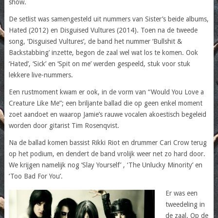
show.
De setlist was samengesteld uit nummers van Sister’s beide albums,
Hated (2012) en Disguised Vultures (2014). Toen na de tweede
song, ‘Disguised Vultures’, de band het nummer ‘Bullshit &
Backstabbing’ inzette, begon de zaal wel wat los te komen. Ook
‘Hated’, ‘Sick’ en ‘Spit on me’ werden gespeeld, stuk voor stuk
lekkere live-nummers.
Een rustmoment kwam er ook, in de vorm van “Would You Love a
Creature Like Me”; een briljante ballad die op geen enkel moment
zoet aandoet en waarop Jamie’s rauwe vocalen akoestisch begeleid
worden door gitarist Tim Rosenqvist.
Na de ballad komen bassist Rikki Riot en drummer Cari Crow terug
op het podium, en dendert de band vrolijk weer net zo hard door.
We krijgen namelijk nog ‘Slay Yourself’ , ‘The Unlucky Minority’ en
‘Too Bad For You’.
Er was een
tweedeling in
de zaal. Op de