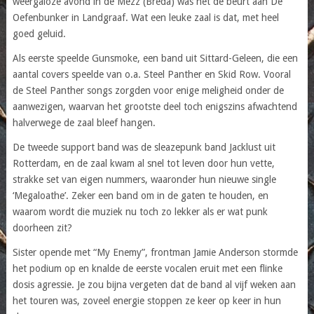
weergaloze avond in de Mezz (Breda) was het de beurt aan De
Oefenbunker in Landgraaf. Wat een leuke zaal is dat, met heel
goed geluid.
Als eerste speelde Gunsmoke, een band uit Sittard-Geleen, die een
aantal covers speelde van o.a. Steel Panther en Skid Row. Vooral
de Steel Panther songs zorgden voor enige meligheid onder de
aanwezigen, waarvan het grootste deel toch enigszins afwachtend
halverwege de zaal bleef hangen.
De tweede support band was de sleazepunk band Jacklust uit
Rotterdam, en de zaal kwam al snel tot leven door hun vette,
strakke set van eigen nummers, waaronder hun nieuwe single
‘Megaloathe’. Zeker een band om in de gaten te houden, en
waarom wordt die muziek nu toch zo lekker als er wat punk
doorheen zit?
Sister opende met “My Enemy”, frontman Jamie Anderson stormde
het podium op en knalde de eerste vocalen eruit met een flinke
dosis agressie. Je zou bijna vergeten dat de band al vijf weken aan
het touren was, zoveel energie stoppen ze keer op keer in hun