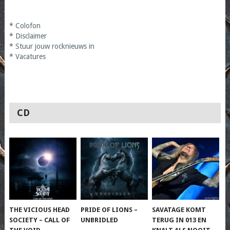
*
Colofon
*
Disclaimer
*
Stuur jouw rocknieuws in
*
Vacatures
CD
THE VICIOUS HEAD
PRIDE OF LIONS –
SAVATAGE KOMT
SOCIETY – CALL OF
UNBRIDLED
TERUG IN 013 EN