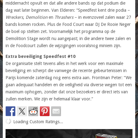
middernacht opvult en dat alle andere bands op dat podium die
dag wat later beginnen. Van Elderen: “Speedfest kent drie podia –
Wreckers
,
Demolition
en
Thrashers
– in evenzoveel zalen waar 27
bands komen rocken. Plus de Food Court waar DJ De Rooie Neger
de boel op stelten zet. Voornamelijk het programma op de
Demolition Stage wordt nu aangepast; in die andere twee zalen en
in de Foodcourt zullen de wijzigingen vooralsnog miniem zijn.
Extra beveiliging Speedfest #10
De organisatie stelt tevens alles in het werk voor een maximale
beveiliging en scherpt die vanwege de recente gebeurtenissen in
Parijs komende zaterdag nog eens extra aan. Frontman Peter: “We
gaan adequaat handelen en de veiligheid via diverse wegen tot een
maximum ophogen, zonder dat onze bezoekers er direct iets van
zullen merken. We zijn er helemaal klaar voor.”
Loading Custom Ratings...