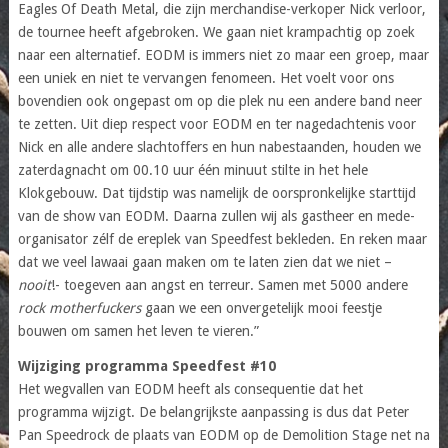
Eagles Of Death Metal, die zijn merchandise-verkoper Nick verloor,
de tournee heeft afgebroken. We gaan niet krampachtig op zoek
naar een alternatief. EODM is immers niet zo maar een groep, maar
een uniek en niet te vervangen fenomeen. Het voelt voor ons
bovendien ook ongepast om op die plek nu een andere band neer
te zetten. Uit diep respect voor EODM en ter nagedachtenis voor
Nick en alle andere slachtoffers en hun nabestaanden, houden we
zaterdagnacht om 00.10 uur één minuut stilte in het hele
Klokgebouw. Dat tijdstip was namelijk de oorspronkelijke starttijd
van de show van EODM. Daarna zullen wij als gastheer en mede-
organisator zélf de ereplek van Speedfest bekleden. En reken maar
dat we veel lawaai gaan maken om te laten zien dat we niet –
nooit
!- toegeven aan angst en terreur. Samen met 5000 andere
rock motherfuckers
gaan we een onvergetelijk mooi feestje
bouwen om samen het leven te vieren.”
Wijziging programma Speedfest #10
Het wegvallen van EODM heeft als consequentie dat het
programma wijzigt. De belangrijkste aanpassing is dus dat Peter
Pan Speedrock de plaats van EODM op de Demolition Stage net na