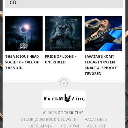
CD
THE VICIOUS HEAD
PRIDE OF LIONS –
SAVATAGE KOMT
SOCIETY – CALL OF
UNBRIDLED
TERUG IN 013 EN
THE VOID
KNALT ALS NOOIT
TEVOREN
© 2026
ROCKMUZINE
.
STUUR JOUW ROCKNIEUWS IN
VACATURES
DISCLAIMER
COLOFON
ACCOUNT