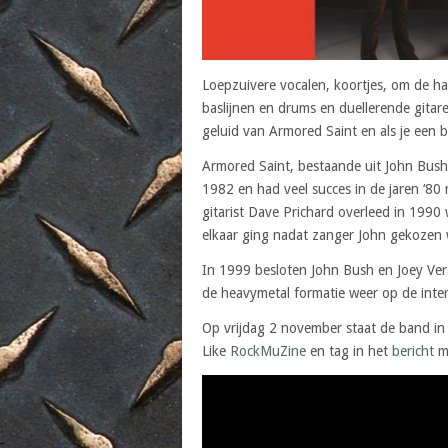
Loepzuivere vocalen, koortjes, om de ha
baslijnen en drums en duellerende gitare
geluid van Armored Saint en als je een
Armored Saint, bestaande uit John Bush
1982 en had veel succes in de jaren ‘80 
gitarist Dave Prichard overleed in 1990 
elkaar ging nadat zanger John gekozen 
In 1999 besloten John Bush en Joey Vera
de heavymetal formatie weer op de inte
Op vrijdag 2 november staat de band in
Like
RockMuZine
en tag in het
bericht
me