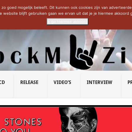
CIETY...
PRIDE OF LIONS – U...
SAVATAGE KOMT TERUG IN 0...
C
zo goed mogelijk beleeft. Dit kunnen ook cookies zijn van adverteerders 
e website blijft gebruiken gaan we ervan uit dat je je hiermee akkoord g
Ik ga hiermee akkoord
CD
RELEASE
VIDEO’S
INTERVIEW
P