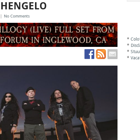
 HENGELO
|
No Comments
*
Colo
*
Disc
*
Stuu
*
Vaca