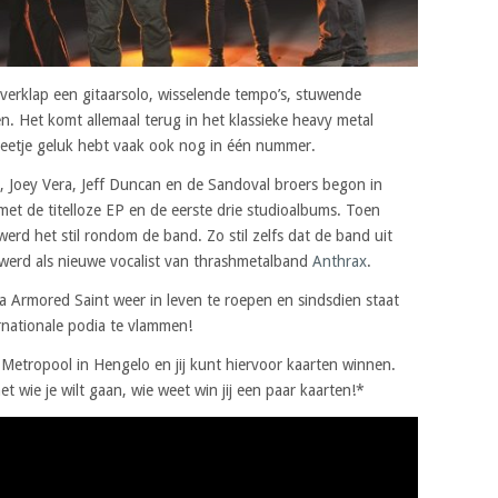
verklap een gitaarsolo, wisselende tempo’s, stuwende
n. Het komt allemaal terug in het klassieke heavy metal
 beetje geluk hebt vaak ook nog in één nummer.
, Joey Vera, Jeff Duncan en de Sandoval broers begon in
met de titelloze EP en de eerste drie studioalbums. Toen
werd het stil rondom de band. Zo stil zelfs dat de band uit
werd als nieuwe vocalist van thrashmetalband
Anthrax
.
 Armored Saint weer in leven te roepen en sindsdien staat
rnationale podia te vlammen!
 Metropool in Hengelo en jij kunt hiervoor kaarten winnen.
t wie je wilt gaan, wie weet win jij een paar kaarten!*