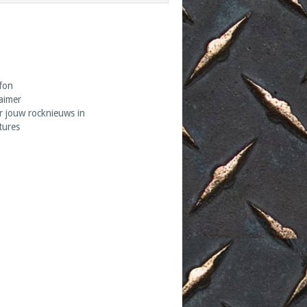
fon
laimer
r jouw rocknieuws in
tures