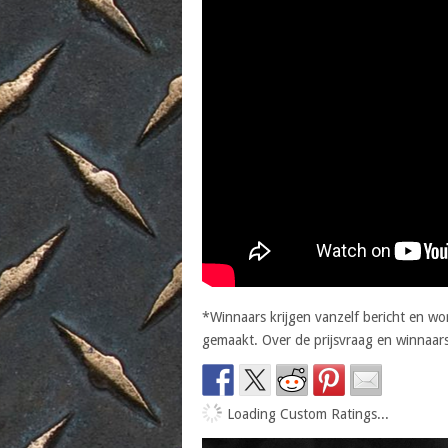
*Winnaars krijgen vanzelf bericht en w
gemaakt. Over de prijsvraag en winnaar
Loading Custom Ratings...