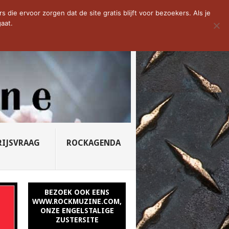
D VAN DE WEEK: SLEEPING...
die ervoor zorgen dat de site gratis blijft voor bezoekers. Als je
aat.
RIJSVRAAG
ROCKAGENDA
BEZOEK OOK EENS
WWW.ROCKMUZINE.COM,
ONZE ENGELSTALIGE
ZUSTERSITE