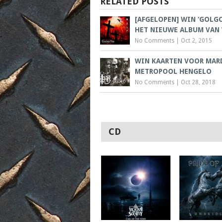
RELATED POSTS
[AFGELOPEN] WIN ‘GOLGO
HET NIEUWE ALBUM VAN W
No Comments
|
Oct 2, 2015
WIN KAARTEN VOOR MAR
METROPOOL HENGELO
No Comments
|
Oct 28, 2018
CD