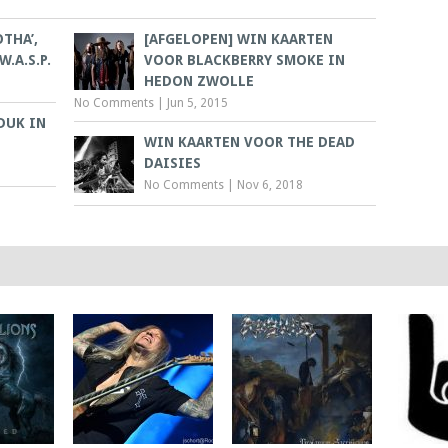
THA’,
[AFGELOPEN] WIN KAARTEN
.A.S.P.
VOOR BLACKBERRY SMOKE IN
HEDON ZWOLLE
No Comments
|
Jun 5, 2015
DUK IN
WIN KAARTEN VOOR THE DEAD
DAISIES
No Comments
|
Nov 6, 2018