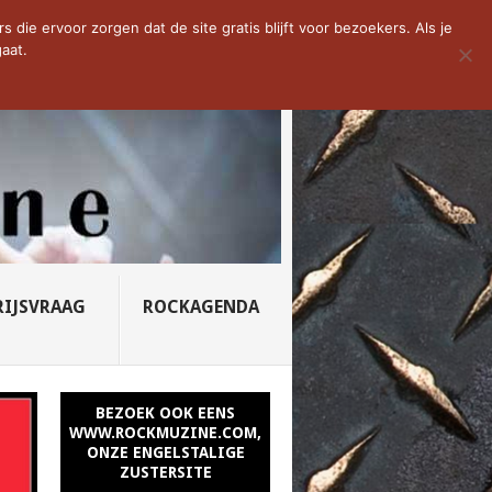
D VAN DE WEEK: SLEEPING...
die ervoor zorgen dat de site gratis blijft voor bezoekers. Als je
aat.
RIJSVRAAG
ROCKAGENDA
BEZOEK OOK EENS
WWW.ROCKMUZINE.COM,
ONZE ENGELSTALIGE
ZUSTERSITE