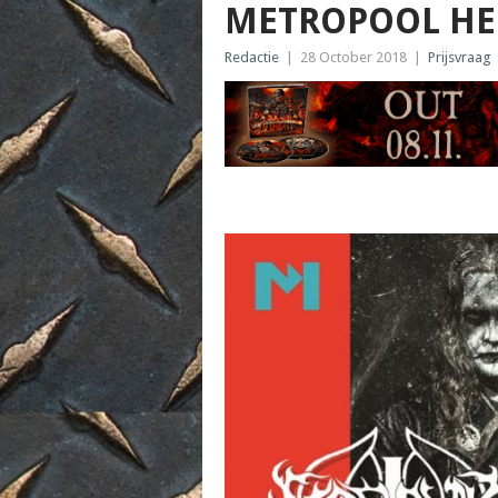
METROPOOL H
Redactie
|
28 October 2018
|
Prijsvraag