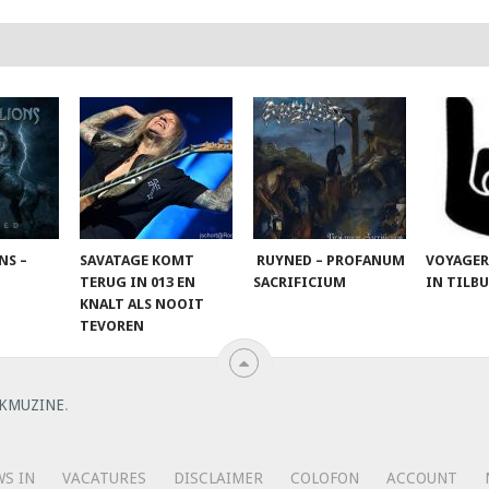
NS –
SAVATAGE KOMT
RUYNED – PROFANUM
VOYAGER
TERUG IN 013 EN
SACRIFICIUM
IN TILB
KNALT ALS NOOIT
TEVOREN
KMUZINE
.
S IN
VACATURES
DISCLAIMER
COLOFON
ACCOUNT