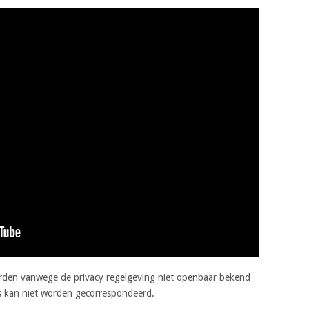
orden vanwege de privacy regelgeving niet openbaar bekend
s kan niet worden gecorrespondeerd.