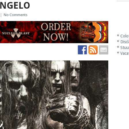
ENGELO
|
No Comments
*
Colo
*
Disc
*
Stuu
*
Vaca