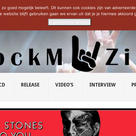
CIETY...
PRIDE OF LIONS – U...
SAVATAGE KOMT TERUG IN 0...
C
zo goed mogelijk beleeft. Dit kunnen ook cookies zijn van adverteerders 
e website blijft gebruiken gaan we ervan uit dat je je hiermee akkoord g
Ik ga hiermee akkoord
CD
RELEASE
VIDEO’S
INTERVIEW
P