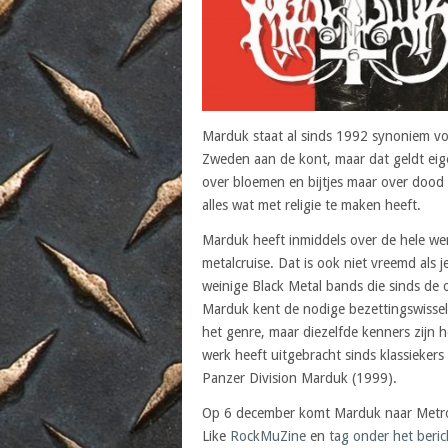
Marduk staat al sinds 1992 synoniem vo
Zweden aan de kont, maar dat geldt eige
over bloemen en bijtjes maar over dood
alles wat met religie te maken heeft.
Marduk heeft inmiddels over de hele wer
metalcruise. Dat is ook niet vreemd als
weinige Black Metal bands die sinds de o
Marduk kent de nodige bezettingswisseli
het genre, maar diezelfde kenners zijn h
werk heeft uitgebracht sinds klassiekers
Panzer Division Marduk (1999).
Op 6 december komt Marduk naar Metropo
Like
RockMuZine
en
tag onder het beric