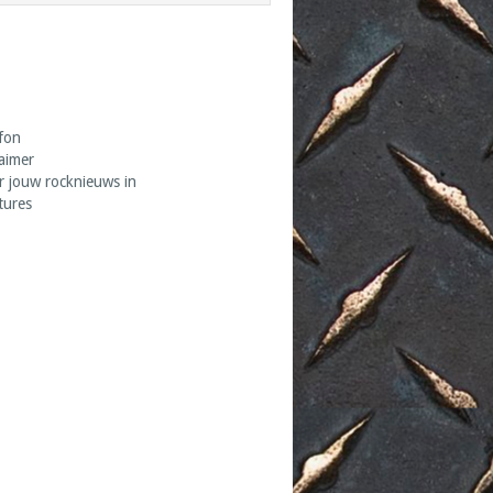
fon
laimer
r jouw rocknieuws in
tures