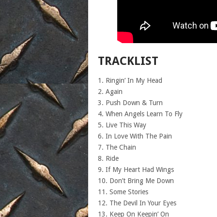
TRACKLIST
1. Ringin’ In My Head
2. Again
3. Push Down & Turn
4. When Angels Learn To Fly
5. Live This Way
6. In Love With The Pain
7. The Chain
8. Ride
9. If My Heart Had Wings
10. Don’t Bring Me Down
11. Some Stories
12. The Devil In Your Eyes
13. Keep On Keepin’ On