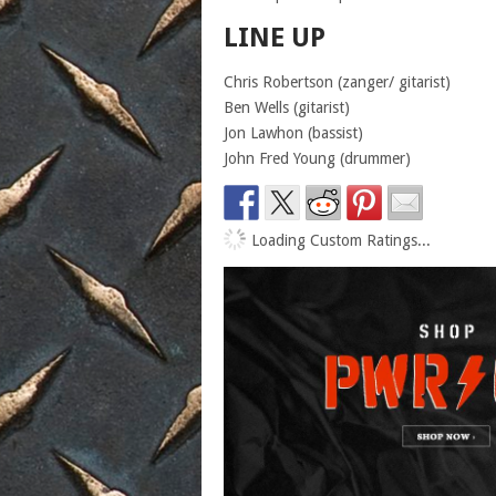
LINE UP
Chris Robertson (zanger/ gitarist)
Ben Wells (gitarist)
Jon Lawhon (bassist)
John Fred Young (drummer)
Loading Custom Ratings...