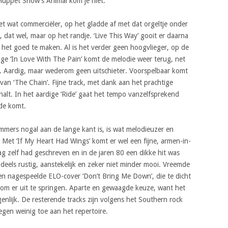
e Muppet Show’s Animal kom je niet.
t wat commerciëler, op het gladde af met dat orgeltje onder
, dat wel, maar op het randje. ‘Live This Way’ gooit er daarna
om het goed te maken. Al is het verder geen hoogvlieger, op de
ige ‘In Love With The Pain’ komt de melodie weer terug, net
e. Aardig, maar wederom geen uitschieter. Voorspelbaar komt
van ‘The Chain’. Fijne track, met dank aan het prachtige
knalt. In het aardige ‘Ride’ gaat het tempo vanzelfsprekend
de komt.
ummers nogal aan de lange kant is, is wat melodieuzer en
 Met ‘If My Heart Had Wings’ komt er wel een fijne, armen-in-
aag zelf had geschreven en in de jaren 80 een dikke hit was
 deels rustig, aanstekelijk en zeker niet minder mooi. Vreemde
lden nagespeelde ELO-cover ‘Don’t Bring Me Down’, die te dicht
jft om er uit te springen. Aparte en gewaagde keuze, want het
genlijk. De resterende tracks zijn volgens het Southern rock
egen weinig toe aan het repertoire.