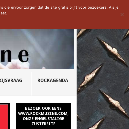
D VAN DE WEEK: SLEEPING...
die ervoor zorgen dat de site gratis blijft voor bezoekers. Als je
aat.
RIJSVRAAG
ROCKAGENDA
BEZOEK OOK EENS
WWW.ROCKMUZINE.COM,
ONZE ENGELSTALIGE
ZUSTERSITE