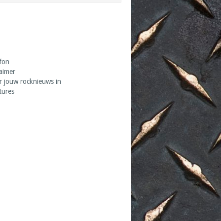
fon
laimer
r jouw rocknieuws in
tures