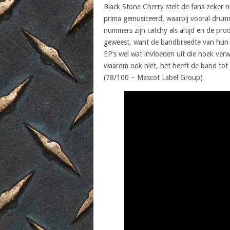
Black Stone Cherry stelt de fans zeker n
prima gemusiceerd, waarbij vooral drumm
nummers zijn catchy als altijd en de pr
geweest, want de bandbreedte van hun s
EP’s wel wat invloeden uit die hoek ver
waarom ook niet, het heeft de band tot
(78/100 – Mascot Label Group)