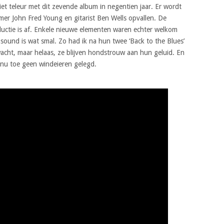
iet teleur met dit zevende album in negentien jaar. Er wordt
er John Fred Young en gitarist Ben Wells opvallen. De
oductie is af. Enkele nieuwe elementen waren echter welkom
ound is wat smal. Zo had ik na hun twee ‘Back to the Blues’
wacht, maar helaas, ze blijven hondstrouw aan hun geluid. En
 nu toe geen windeieren gelegd.