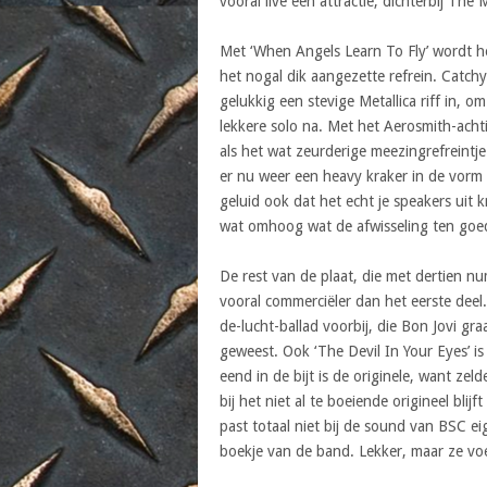
vooral live een attractie, dichterbij Th
Met ‘When Angels Learn To Fly’ wordt he
het nogal dik aangezette refrein. Catchy
gelukkig een stevige Metallica riff in, 
lekkere solo na. Met het Aerosmith-acht
als het wat zeurderige meezingrefreintj
er nu weer een heavy kraker in de vorm 
geluid ook dat het echt je speakers uit 
wat omhoog wat de afwisseling ten goe
De rest van de plaat, die met dertien n
vooral commerciëler dan het eerste deel.
de-lucht-ballad voorbij, die Bon Jovi gr
geweest. Ook ‘The Devil In Your Eyes’ is
eend in de bijt is de originele, want ze
bij het niet al te boeiende origineel bli
past totaal niet bij de sound van BSC ei
boekje van de band. Lekker, maar ze vo