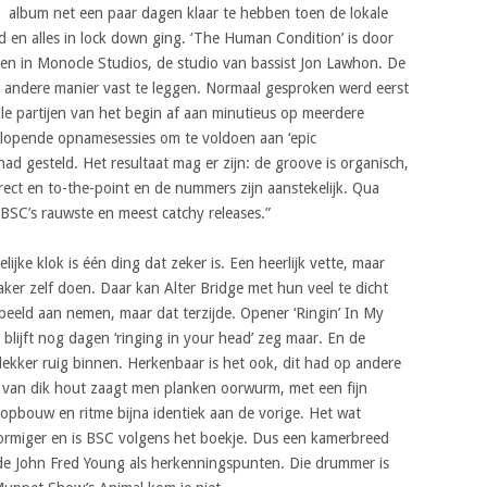
album net een paar dagen klaar te hebben toen de lokale
n alles in lock down ging. ‘The Human Condition’ is door
n in Monocle Studios, de studio van bassist Jon Lawhon. De
 andere manier vast te leggen. Normaal gesproken werd eerst
e partijen van het begin af aan minutieus op meerdere
slopende opnamesessies om te voldoen aan ‘epic
had gesteld. Het resultaat mag er zijn: de groove is organisch,
 direct en to-the-point en de nummers zijn aanstekelijk. Qua
BSC’s rauwste en meest catchy releases.”
ijke klok is één ding dat zeker is. Een heerlijk vette, maar
ker zelf doen. Daar kan Alter Bridge met hun veel te dicht
eeld aan nemen, maar dat terzijde. Opener ‘Ringin’ In My
in blijft nog dagen ‘ringing in your head’ zeg maar. En de
lekker ruig binnen. Herkenbaar is het ook, dit had op andere
’n van dik hout zaagt men planken oorwurm, met een fijn
 opbouw en ritme bijna identiek aan de vorige. Het wat
ormiger en is BSC volgens het boekje. Dus een kamerbreed
ende John Fred Young als herkenningspunten. Die drummer is