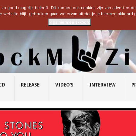
CIETY...
PRIDE OF LIONS – U...
SAVATAGE KOMT TERUG IN 0...
C
zo goed mogelijk beleeft. Dit kunnen ook cookies zijn van adverteerders 
e website blijft gebruiken gaan we ervan uit dat je je hiermee akkoord g
Ik ga hiermee akkoord
CD
RELEASE
VIDEO’S
INTERVIEW
P