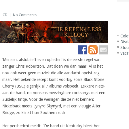
|
CD
|
No Comments
*
Colo
*
Disc
*
Stuu
*
Vaca
‘Mensen, alstublieft even opletten’ is de eerste regel van
zanger Chris Robertson. Dat doen we dan maar. Al is het
nou ook weer geen muziek die alle aandacht opeist zeg
maar. Het bekende recept komt voorbij, zoals Black Stone
Cherry (BSC) eigenlijk al 7 albums volspeelt. Lekkere niets-
aan-de-hand, no nonsens meezingbare rocksongs met een
Zuidelijk tintje. Voor de weinigen die ze niet kennen:
Nickelback meets Lynyrd Skynyrd, met een vleugje Alter
Bridge, zo klinkt hun Southern rock.
Het persbericht meldt: “De band uit Kentucky bleek het