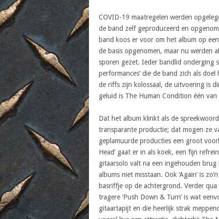
COVID-19 maatregelen werden opgelegd e
de band zelf geproduceerd en opgenome
band koos er voor om het album op een
de basis opgenomen, maar nu werden all
sporen gezet. Ieder bandlid onderging 
performances’ die de band zich als doel 
de riffs zijn kolossaal, de uitvoering is
geluid is The Human Condition één van 
Dat het album klinkt als de spreekwoordel
transparante productie; dat mogen ze va
geplamuurde producties een groot voorb
Head’ gaat er in als koek, een fijn refre
gitaarsolo valt na een ingehouden brug 
albums niet misstaan. Ook ‘Again’ is zo
basriffje op de achtergrond. Verder qua
tragere ‘Push Down & Turn’ is wat eenv
gitaartapijt en die heerlijk strak mepp