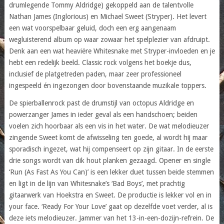
drumlegende Tommy Aldridge) gekoppeld aan de talentvolle
Nathan James (Inglorious) en Michael Sweet (Stryper). Het levert
een wat voorspelbaar geluid, doch een erg aangenaam
wegluisterend album op waar zowaar het spelplezier van afdruipt.
Denk aan een wat heaviëre Whitesnake met Stryper-invloeden en je
hebt een redelijk beeld. Classic rock volgens het boekje dus,
inclusief de platgetreden paden, maar zeer professioneel
ingespeeld én ingezongen door bovenstaande muzikale toppers.
De spierballenrock past de drumstijl van octopus Aldridge en
powerzanger James in ieder geval als een handschoen; beiden
voelen zich hoorbaar als een vis in het water. De wat melodieuzer
zingende Sweet komt de afwisseling ten goede, al wordt hij maar
sporadisch ingezet, wat hij compenseert op zijn gitaar. In de eerste
drie songs wordt van dik hout planken gezaagd. Opener en single
‘Run (As Fast As You Can)’ is een lekker duet tussen beide stemmen
en ligt in de lijn van Whitesnake’s ‘Bad Boys’, met prachtig
gitaarwerk van Hoekstra en Sweet. De productie is lekker vol en in
your face. ‘Ready For Your Love’ gaat op dezelfde voet verder, al is
deze iets melodieuzer. Jammer van het 13-in-een-dozijn-refrein. De