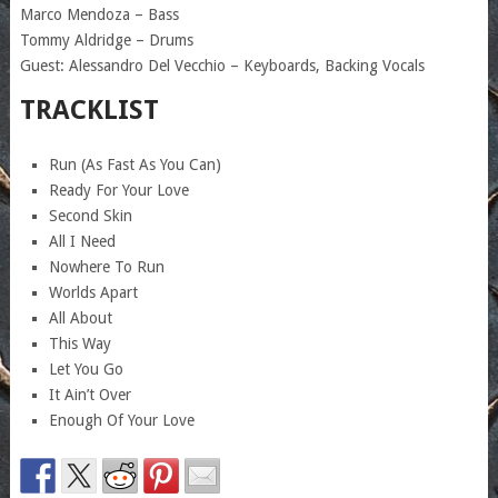
Marco Mendoza – Bass
Tommy Aldridge – Drums
Guest: Alessandro Del Vecchio – Keyboards, Backing Vocals
TRACKLIST
Run (As Fast As You Can)
Ready For Your Love
Second Skin
All I Need
Nowhere To Run
Worlds Apart
All About
This Way
Let You Go
It Ain’t Over
Enough Of Your Love