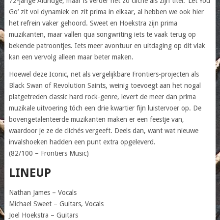
72-jarige Aldridge, maar is verder net zo cliché als zijn titel. ‘Let You
Go’ zit vol dynamiek en zit prima in elkaar, al hebben we ook hier
het refrein vaker gehoord. Sweet en Hoekstra zijn prima
muzikanten, maar vallen qua songwriting iets te vaak terug op
bekende patroontjes. Iets meer avontuur en uitdaging op dit vlak
kan een vervolg alleen maar beter maken.
Hoewel deze Iconic, net als vergelijkbare Frontiers-projecten als
Black Swan of Revolution Saints, weinig toevoegt aan het nogal
platgetreden classic hard rock-genre, levert de meer dan prima
muzikale uitvoering tóch een drie kwartier fijn luistervoer op. De
bovengetalenteerde muzikanten maken er een feestje van,
waardoor je ze de clichés vergeeft. Deels dan, want wat nieuwe
invalshoeken hadden een punt extra opgeleverd.
(82/100 – Frontiers Music)
LINEUP
Nathan James – Vocals
Michael Sweet – Guitars, Vocals
Joel Hoekstra – Guitars