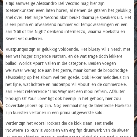
altijd aanwezige Alessandro Del Vecchio mag hier zijn
toetsenkunsten even laten horen, al nemen de gitaren het gelukkig
snel over. Het lange ‘Second Skin’ beukt daarna je speakers uit. Het
is een prima en afwisselend nummer vol tempowisselingen en een
aan ‘Still of the Night’ denkend intermezzo, waarna Hoekstra en
Sweet vet duelleren.
Rustpuntjes zijn er gelukkig voldoende. Het bluesy ‘All I Need’, met
een wat hoger zingende Nathan, en de wat trage doch lekkere
ballad ‘Worlds Apart’ vallen in die categorie. Beiden voegen
weliswaar weinig toe aan het genre, maar komen de broodnodige
afwisseling op het album wel ten goede. Ook lekker melodieus zijn
het fijne, wat lichtere en midtempo ‘All About’ en de commerciële,
aan Heart refererende ‘This Way’ met een mooi refrein. Afsluiter
‘Enough Of Your Love’ ligt ook heerlijk in het gehoor, hier zou
Coverdale jaloers op zijn. Nog eenmaal mag de talentvolle Hoekstra
zijn kunsten vertonen in een prima uitgewerkte solo.
Verder zijn het vooral rockers die de klok slaan. Het snelle
‘Nowhere To Run’ is voorzien van erg fijn drumwerk van de alweer