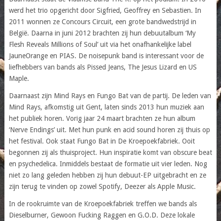
werd het trio opgericht door Sigfried, Geoffrey en Sebastien. In
2011 wonnen ze Concours Circuit, een grote bandwedstrijd in
België. Daarna in juni 2012 brachten zij hun debuutalbum ‘My
Flesh Reveals Millions of Soul’ uit via het onafhankelijke label
JauneOrange en PIAS. De noisepunk band is interessant voor de
liefhebbers van bands als Pissed Jeans, The Jesus Lizard en US
Maple.
Daarnaast zijn Mind Rays en Fungo Bat van de partij. De leden van
Mind Rays, afkomstig uit Gent, laten sinds 2013 hun muziek aan
het publiek horen. Vorig jaar 24 maart brachten ze hun album
‘Nerve Endings’ uit. Met hun punk en acid sound horen zij thuis op
het festival. Ook staat Fungo Bat in De Kroepoekfabriek. Ooit
begonnen zij als thuisproject. Hun inspiratie komt van obscure beat
en psychedelica. Inmiddels bestaat de formatie uit vier leden. Nog
niet zo lang geleden hebben zij hun debuut-EP uitgebracht en ze
zijn terug te vinden op zowel Spotify, Deezer als Apple Music.
In de rookruimte van de Kroepoekfabriek treffen we bands als
Dieselburner, Gewoon Fucking Raggen en G.O.D. Deze lokale