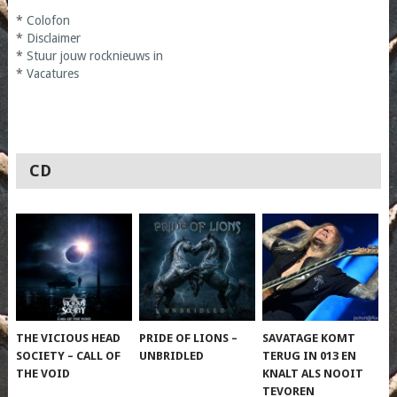
*
Colofon
*
Disclaimer
*
Stuur jouw rocknieuws in
*
Vacatures
CD
THE VICIOUS HEAD
PRIDE OF LIONS –
SAVATAGE KOMT
SOCIETY – CALL OF
UNBRIDLED
TERUG IN 013 EN
THE VOID
KNALT ALS NOOIT
TEVOREN