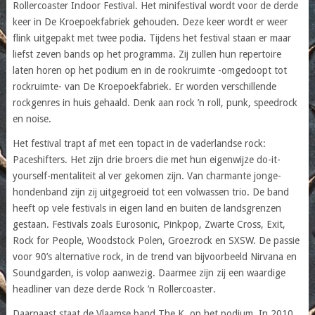
Rollercoaster Indoor Festival. Het minifestival wordt voor de derde
keer in De Kroepoekfabriek gehouden. Deze keer wordt er weer
flink uitgepakt met twee podia. Tijdens het festival staan er maar
liefst zeven bands op het programma. Zij zullen hun repertoire
laten horen op het podium en in de rookruimte -omgedoopt tot
rockruimte- van De Kroepoekfabriek. Er worden verschillende
rockgenres in huis gehaald. Denk aan rock ’n roll, punk, speedrock
en noise.
Het festival trapt af met een topact in de vaderlandse rock:
Paceshifters. Het zijn drie broers die met hun eigenwijze do-it-
yourself-mentaliteit al ver gekomen zijn. Van charmante jonge-
hondenband zijn zij uitgegroeid tot een volwassen trio. De band
heeft op vele festivals in eigen land en buiten de landsgrenzen
gestaan. Festivals zoals Eurosonic, Pinkpop, Zwarte Cross, Exit,
Rock for People, Woodstock Polen, Groezrock en SXSW. De passie
voor 90’s alternative rock, in de trend van bijvoorbeeld Nirvana en
Soundgarden, is volop aanwezig. Daarmee zijn zij een waardige
headliner van deze derde Rock ’n Rollercoaster.
Daarnaast staat de Vlaamse band The K. op het podium. In 2010