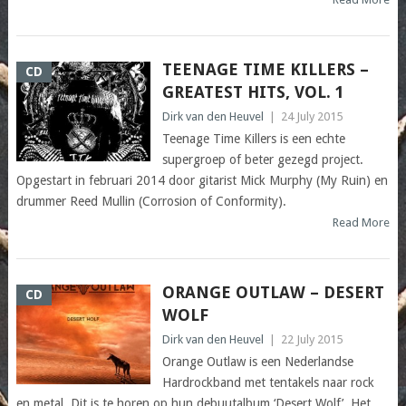
TEENAGE TIME KILLERS –
CD
GREATEST HITS, VOL. 1
Dirk van den Heuvel
|
24 July 2015
Teenage Time Killers is een echte
supergroep of beter gezegd project.
Opgestart in februari 2014 door gitarist Mick Murphy (My Ruin) en
drummer Reed Mullin (Corrosion of Conformity).
Read More
ORANGE OUTLAW – DESERT
CD
WOLF
Dirk van den Heuvel
|
22 July 2015
Orange Outlaw is een Nederlandse
Hardrockband met tentakels naar rock
en metal. Dit is te horen op hun debuutalbum ‘Desert Wolf’. Het