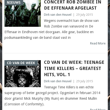
CONCERT ROB ZOMBIE IN
NIEUWS
DE EFFENAAR AFGELAST
Dirk van den Heuvel
|
29 July 2015
Wegens overmacht kan de show van
Rob Zombie van vanavond in De
Effenaar in Eindhoven niet doorgaan. Alle gear, backline en
podiumaankleding van de band staat vast in
Read More
CD VAN DE WEEK: TEENAGE
CD VAN DE WEEK
TIME KILLERS – GREATEST
HITS, VOL. 1
Dirk van den Heuvel
|
29 July 2015
Teenage Time Killers is een echte
supergroep of beter gezegd project. Opgestart in februari 2014
door gitarist Mick Murphy (My Ruin) en drummer Reed Mullin
(Corrosion of Conformity).
Read More