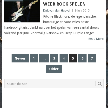
WEER ROCK SPELEN
Dirk van den Heuvel
|
9 July 2015
Ritchie Blackmore, de legendarische,
humeurige en voor velen beste
hardrock-gitarist denkt na over het spelen van een aantal shows
volgend jaar juni. Voormalig Rainbow en Deep Purple zanger
Read More
POSTS
Newer
1
…
3
4
5
6
7
PAGINATION
Older