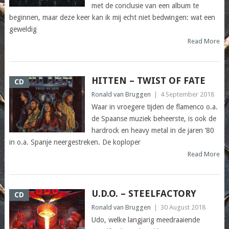
met de conclusie van een album te
beginnen, maar deze keer kan ik mij echt niet bedwingen: wat een
geweldig
Read More
HITTEN – TWIST OF FATE
CD
Ronald van Bruggen
|
4 September 2018
Waar in vroegere tijden de flamenco o.a.
de Spaanse muziek beheerste, is ook de
hardrock en heavy metal in de jaren ’80
in o.a. Spanje neergestreken. De koploper
Read More
U.D.O. – STEELFACTORY
CD
Ronald van Bruggen
|
30 August 2018
Udo, welke langjarig meedraaiende