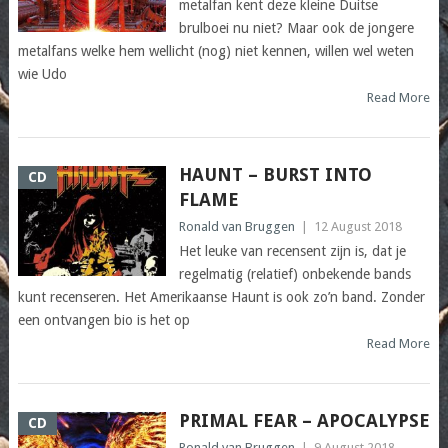
metalfan kent deze kleine Duitse
brulboei nu niet? Maar ook de jongere
metalfans welke hem wellicht (nog) niet kennen, willen wel weten
wie Udo
Read More
HAUNT – BURST INTO
CD
FLAME
Ronald van Bruggen
|
12 August 2018
Het leuke van recensent zijn is, dat je
regelmatig (relatief) onbekende bands
kunt recenseren. Het Amerikaanse Haunt is ook zo’n band. Zonder
een ontvangen bio is het op
Read More
PRIMAL FEAR – APOCALYPSE
CD
Ronald van Bruggen
|
9 August 2018