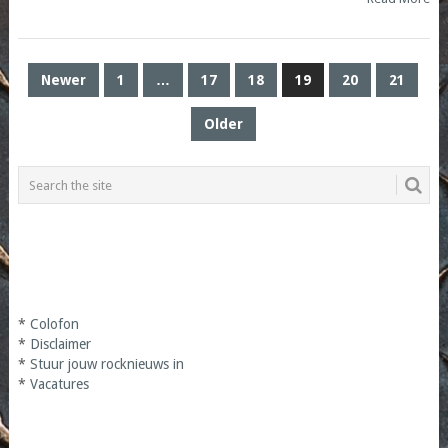
POSTS
Newer
1
…
17
18
19
20
21
PAGINATION
Older
*
Colofon
*
Disclaimer
*
Stuur jouw rocknieuws in
*
Vacatures