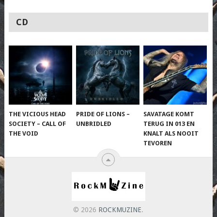
CD
THE VICIOUS HEAD
PRIDE OF LIONS –
SAVATAGE KOMT
SOCIETY – CALL OF
UNBRIDLED
TERUG IN 013 EN
THE VOID
KNALT ALS NOOIT
TEVOREN
© 2026
ROCKMUZINE
.