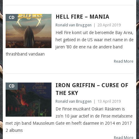
HELL FIRE – MANIA
CD
Ronald van Bruggen
|
20 April 2019
Hell Fire komt uit de beroemde Bay Area,
het gebied in de US waar met name in de
jaren ’80 de ene na de andere band
thrashband vandaan
Read More
IRON GRIFFIN – CURSE OF
CD
THE SKY
Ronald van Bruggen
|
13 April 2019
De Finse muzikant Oskari Räsänen is
zo’n 10 jaar actief in de Finse metalscene
met zijn band Mausoleum Gate en heeft daarmee in 2014 en 2017
2 albums
Read More