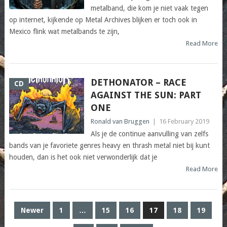
metalband, die kom je niet vaak tegen
op internet, kijkende op Metal Archives blijken er toch ook in
Mexico flink wat metalbands te zijn,
Read More
DETHONATOR – RACE
CD
AGAINST THE SUN: PART
ONE
Ronald van Bruggen
|
16 February 2019
Als je de continue aanvulling van zelfs
bands van je favoriete genres heavy en thrash metal niet bij kunt
houden, dan is het ook niet verwonderlijk dat je
Read More
POSTS
Newer
1
…
15
16
17
18
19
PAGINATION