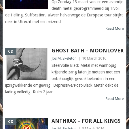
Op Zondag 13 maart was er een avondje
death metal geprogrammeerd bij Tivoli
de Helling. Suffocation, alweer halverwege de Europese tour strijkt
neer in Utrecht met een reizend
Read More
GHOST BATH – MOONLOVER
CD
Jos M. Skeleton
|
10 March 2016
Sfeervolle Black Metal met wanhopig
krijsende zang laten je meteen met een
onbehaaglijk gevoel belanden in een
ijzingwekkende omgeving. ‘Depressive/Post-Black Metal’ dekt de
lading volledig. Ruim 2 jaar
Read More
ANTHRAX – FOR ALL KINGS
CD
Jos M. Skeleton
|
8 March 2016