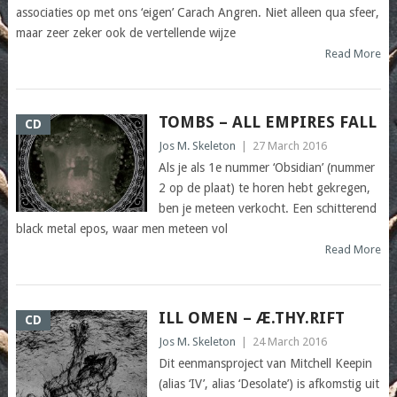
associaties op met ons ‘eigen’ Carach Angren. Niet alleen qua sfeer,
maar zeer zeker ook de vertellende wijze
Read More
TOMBS – ALL EMPIRES FALL
CD
Jos M. Skeleton
|
27 March 2016
Als je als 1e nummer ‘Obsidian’ (nummer
2 op de plaat) te horen hebt gekregen,
ben je meteen verkocht. Een schitterend
black metal epos, waar men meteen vol
Read More
ILL OMEN – Æ.THY.RIFT
CD
Jos M. Skeleton
|
24 March 2016
Dit eenmansproject van Mitchell Keepin
(alias ‘IV’, alias ‘Desolate’) is afkomstig uit