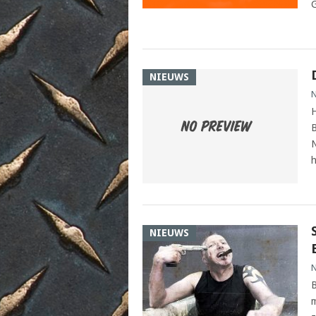
G
NIEUWS
N
H
B
N
h
NIEUWS
N
B
m