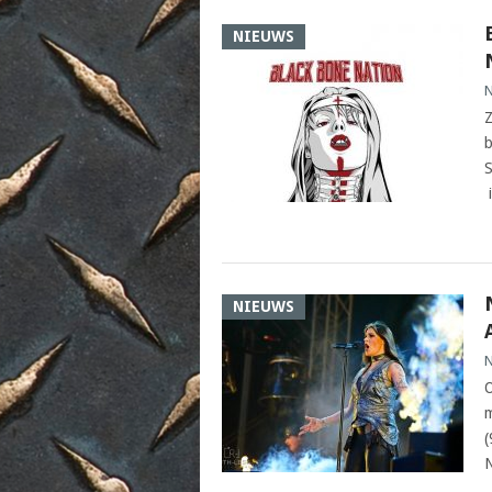
NIEUWS
N
Z
b
S
i
NIEUWS
N
O
m
(
N