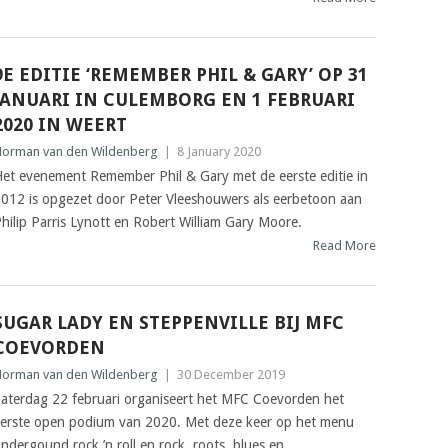
9E EDITIE ‘REMEMBER PHIL & GARY’ OP 31
JANUARI IN CULEMBORG EN 1 FEBRUARI
2020 IN WEERT
orman van den Wildenberg
|
8 January 2020
et evenement Remember Phil & Gary met de eerste editie in
012 is opgezet door Peter Vleeshouwers als eerbetoon aan
hilip Parris Lynott en Robert William Gary Moore.
Read More
SUGAR LADY EN STEPPENVILLE BIJ MFC
COEVORDEN
orman van den Wildenberg
|
30 December 2019
aterdag 22 februari organiseert het MFC Coevorden het
erste open podium van 2020. Met deze keer op het menu
ndergound rock ’n roll en rock, roots, blues en