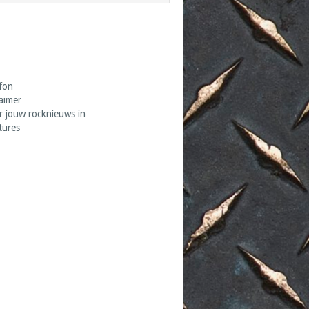
fon
laimer
r jouw rocknieuws in
tures