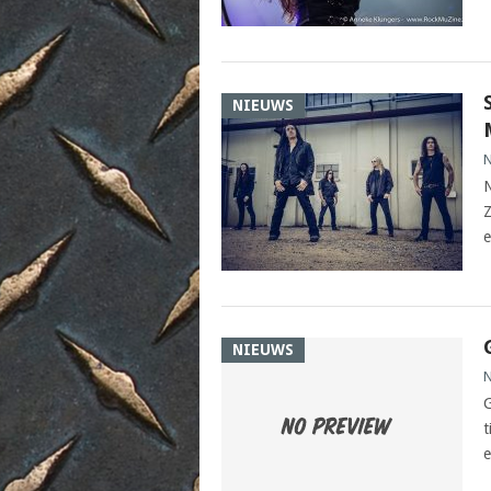
NIEUWS
N
N
Z
e
NIEUWS
N
G
t
e