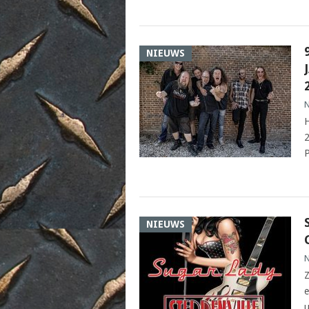
NIEUWS
N
H
2
P
NIEUWS
N
Z
e
u