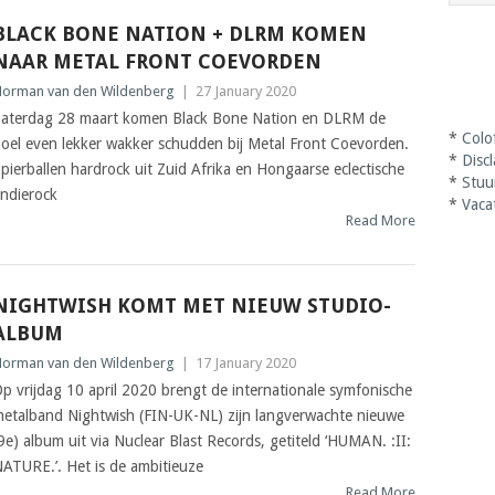
BLACK BONE NATION + DLRM KOMEN
NAAR METAL FRONT COEVORDEN
orman van den Wildenberg
|
27 January 2020
aterdag 28 maart komen Black Bone Nation en DLRM de
*
Colo
oel even lekker wakker schudden bij Metal Front Coevorden.
*
Disc
pierballen hardrock uit Zuid Afrika en Hongaarse eclectische
*
Stuu
ndierock
*
Vaca
Read More
NIGHTWISH KOMT MET NIEUW STUDIO-
ALBUM
orman van den Wildenberg
|
17 January 2020
p vrijdag 10 april 2020 brengt de internationale symfonische
etalband Nightwish (FIN-UK-NL) zijn langverwachte nieuwe
9e) album uit via Nuclear Blast Records, getiteld ‘HUMAN. :II:
ATURE.’. Het is de ambitieuze
Read More