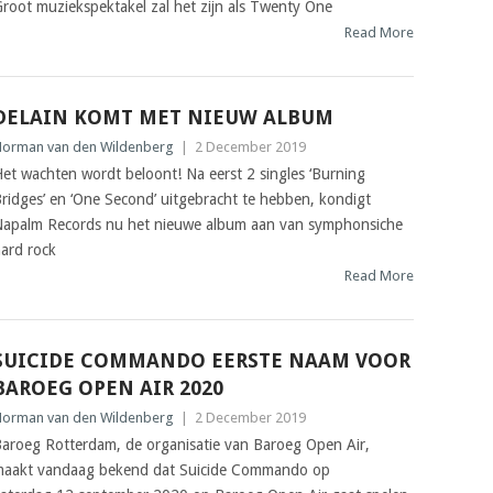
root muziekspektakel zal het zijn als Twenty One
Read More
DELAIN KOMT MET NIEUW ALBUM
orman van den Wildenberg
|
2 December 2019
et wachten wordt beloont! Na eerst 2 singles ‘Burning
ridges’ en ‘One Second’ uitgebracht te hebben, kondigt
apalm Records nu het nieuwe album aan van symphonsiche
ard rock
Read More
SUICIDE COMMANDO EERSTE NAAM VOOR
BAROEG OPEN AIR 2020
orman van den Wildenberg
|
2 December 2019
aroeg Rotterdam, de organisatie van Baroeg Open Air,
aakt vandaag bekend dat Suicide Commando op