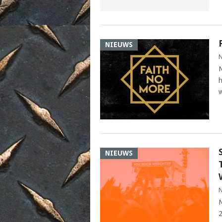
NIEUWS
N
N
h
w
NIEUWS
N
N
2