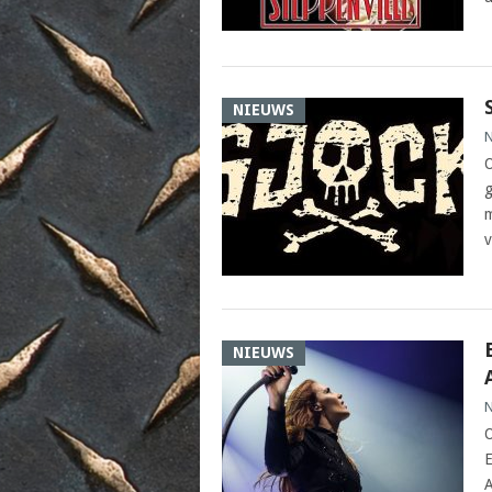
NIEUWS
N
O
g
m
v
NIEUWS
N
O
E
A