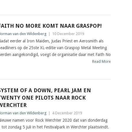
FAITH NO MORE KOMT NAAR GRASPOP!
orman van den Wildenberg
|
10 December 2019
adat eerder al Iron Maiden, Judas Priest en Aerosmith als
eadliners op de 25ste XL-editie van Graspop Metal Meeting
erden aangekondigd, voegt de organisatie daar met Faith No
Read More
SYSTEM OF A DOWN, PEARL JAM EN
TWENTY ONE PILOTS NAAR ROCK
WERCHTER
orman van den Wildenberg
|
4 December 2019
ieuwe namen voor Rock Werchter 2020 dat van donderdag
 tot zondag 5 juli in het Festivalpark in Werchter plaatsvindt.