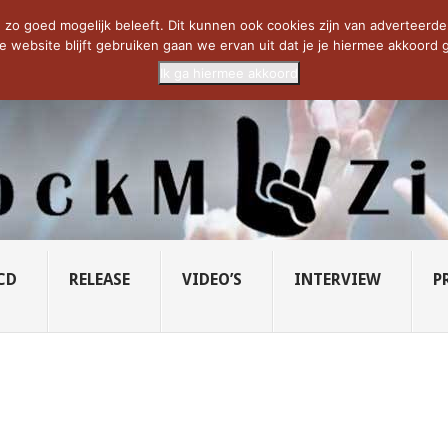
CIETY...
PRIDE OF LIONS – U...
SAVATAGE KOMT TERUG IN 0...
C
zo goed mogelijk beleeft. Dit kunnen ook cookies zijn van adverteerders 
e website blijft gebruiken gaan we ervan uit dat je je hiermee akkoord g
Ik ga hiermee akkoord
CD
RELEASE
VIDEO’S
INTERVIEW
P