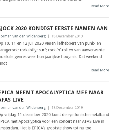
Read More
SJOCK 2020 KONDIGT EERSTE NAMEN AAN
orman van den Wildenberg
|
18 December 2019
p 10, 11 en 12 juli 2020 vieren liefhebbers van punk- en
aragerock; rockabilly; surf; rock-‘n’-roll en van aanverwante
uzikale genres weer hun jaarlijkse hoogmis. Dat weekend
indt
Read More
EPICA NEEMT APOCALYPTICA MEE NAAR
AFAS LIVE
orman van den Wildenberg
|
18 December 2019
p vrijdag 11 december 2020 komt de symfonische metalband
PICA met Apocalyptica voor een concert naar AFAS Live in
msterdam. Het is EPICA’s grootste show tot nu toe