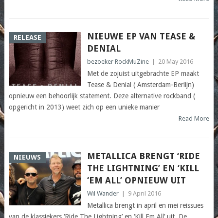
NIEUWE EP VAN TEASE &
RELEASE
DENIAL
bezoeker RockMuZine
|
20 May 2016
Met de zojuist uitgebrachte EP maakt
Tease & Denial ( Amsterdam-Berlijn)
opnieuw een behoorlijk statement. Deze alternative rockband (
opgericht in 2013) weet zich op een unieke manier
Read More
METALLICA BRENGT ‘RIDE
NIEUWS
THE LIGHTNING’ EN ‘KILL
‘EM ALL’ OPNIEUW UIT
Wil Wander
|
9 April 2016
Metallica brengt in april en mei reissues
van de klassiekers ‘Ride The Lightning’ en ‘Kill Em All’ uit. De