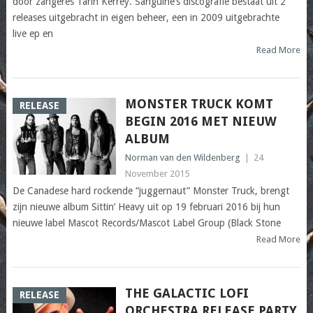
door zangeres Tarin Kerrey. Sanguine’s discografie bestaat uit 2
releases uitgebracht in eigen beheer, een in 2009 uitgebrachte
live ep en
Read More
MONSTER TRUCK KOMT
RELEASE
BEGIN 2016 MET NIEUW
ALBUM
Norman van den Wildenberg
|
24
November 2015
De Canadese hard rockende “juggernaut” Monster Truck, brengt
zijn nieuwe album Sittin’ Heavy uit op 19 februari 2016 bij hun
nieuwe label Mascot Records/Mascot Label Group (Black Stone
Read More
THE GALACTIC LOFI
RELEASE
ORCHESTRA RELEASE PARTY