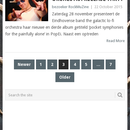
bezoeker RockMuZine
|
22 October 2015
Zaterdag 28 november presenteert de
Eindhovense band the galactic lo-fi
orchestra haar nieuwe en derde album getiteld ‘pocket symphonies
for the painfully alone’ in PopEi. Naast een optreden
Read More
POSTS
Newer
1
2
3
4
5
…
7
PAGINATION
Older