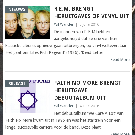
R.E.M. BRENGT
NIEUWS
HERUITGAVES OP VINYL UIT
Wil Wander
|
5 June 2016
De mannen van R.E.M hebben
aangekondigd dat ze drie van hun
klassieke albums opnieuw gaan uitbrengen, op vinyl welteverstaan.
Het gaat om ‘Lifes Rich Pageant’ (1986), ‘Dead Letter
Read More
FAITH NO MORE BRENGT
RELEASE
HERUITGAVE
DEBUUTALBUM UIT
Wil Wander
|
4 June 2016
Het debuutalbum ‘We Care A Lot’ van
Faith No More kwam uit in 1985 en was het startsein voor een
lange, succesvolle carrière voor de band. Deze plaat
Read More