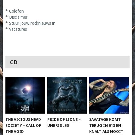
*
Colofon
*
Disclaimer
*
Stuur jouw rocknieuws in
*
Vacatures
CD
THE VICIOUS HEAD
PRIDE OF LIONS –
SAVATAGE KOMT
SOCIETY – CALL OF
UNBRIDLED
TERUG IN 013 EN
THE VOID
KNALT ALS NOOIT