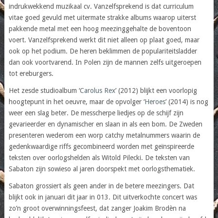
indrukwekkend muzikaal cv. Vanzelfsprekend is dat curriculum
vitae goed gevuld met uitermate strakke albums waarop uiterst
pakkende metal met een hoog meezinggehalte de boventoon
voert. Vanzelfsprekend werkt dit niet alleen op plaat goed, maar
ook op het podium. De heren beklimmen de populariteitsladder
dan ook voortvarend. In Polen zijn de mannen zelfs uitgeroepen
tot ereburgers.
Het zesde studioalbum ‘
Carolus Rex
’ (2012) blijkt een voorlopig
hoogtepunt in het oeuvre, maar de opvolger ‘
Heroes
’ (2014) is nog
weer een slag beter. De messcherpe liedjes op de schijf zijn
gevarieerder en dynamischer en slaan in als een bom. De Zweden
presenteren wederom een worp catchy metalnummers waarin de
gedenkwaardige riffs gecombineerd worden met geïnspireerde
teksten over oorlogshelden als Witold Pilecki. De teksten van
Sabaton zijn sowieso al jaren doorspekt met oorlogsthematiek.
Sabaton grossiert als geen ander in de betere meezingers. Dat
blijkt ook in januari dit jaar in 013. Dit uitverkochte concert was
zo’n groot overwinningsfeest, dat zanger Joakim Brodèn na