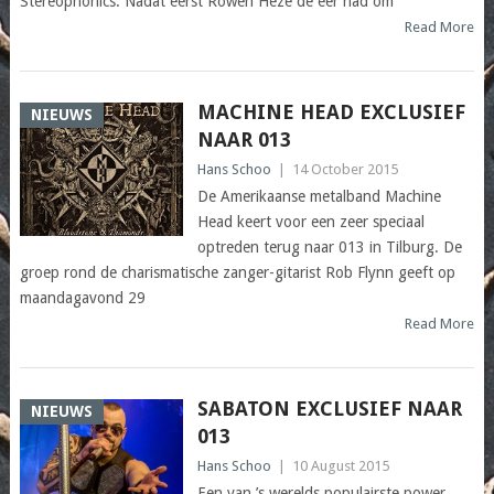
Stereophonics. Nadat eerst Rowen Hèze de eer had om
Read More
MACHINE HEAD EXCLUSIEF
NIEUWS
NAAR 013
Hans Schoo
|
14 October 2015
De Amerikaanse metalband Machine
Head keert voor een zeer speciaal
optreden terug naar 013 in Tilburg. De
groep rond de charismatische zanger-gitarist Rob Flynn geeft op
maandagavond 29
Read More
SABATON EXCLUSIEF NAAR
NIEUWS
013
Hans Schoo
|
10 August 2015
Een van ’s werelds populairste power