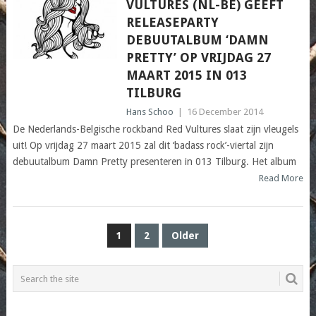
VULTURES (NL-BE) GEEFT
RELEASEPARTY
DEBUUTALBUM ‘DAMN
PRETTY’ OP VRIJDAG 27
MAART 2015 IN 013
TILBURG
Hans Schoo
|
16 December 2014
De Nederlands-Belgische rockband Red Vultures slaat zijn vleugels
uit! Op vrijdag 27 maart 2015 zal dit ‘badass rock’-viertal zijn
debuutalbum Damn Pretty presenteren in 013 Tilburg. Het album
Read More
POSTS
1
2
Older
PAGINATION