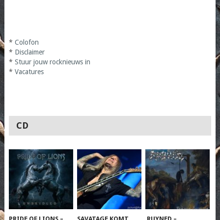
*
Colofon
*
Disclaimer
*
Stuur jouw rocknieuws in
*
Vacatures
CD
PRIDE OF LIONS –
SAVATAGE KOMT
RUYNED –