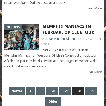
circus. Autobahn Outlaw bestaan uit: Lutz
Read More
MEMPHIS MANIACS IN
NIEUWS
FEBRUARI OP CLUBTOUR
Norman van den Wildenberg
|
22 October
2014
Met vurige trots presenteren de
Memphis Maniacs hun Weapons Of Mash Construction clubtour.
Afgelopen jaar is er hard gewerkt aan een hagelnieuwe show die
volledig uit nieuwe mash-ups
Read More
POSTS
Newer
1
…
628
629
630
631
PAGINATION
Older