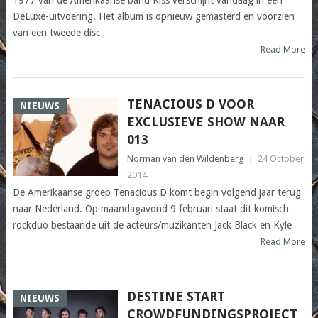
1977 van de Amerikaanse band Kiss verschijnt vandaag in een
DeLuxe-uitvoering. Het album is opnieuw gemasterd en voorzien
van een tweede disc
Read More
TENACIOUS D VOOR
NIEUWS
EXCLUSIEVE SHOW NAAR
013
Norman van den Wildenberg
|
24 October
2014
De Amerikaanse groep Tenacious D komt begin volgend jaar terug
naar Nederland. Op maandagavond 9 februari staat dit komisch
rockduo bestaande uit de acteurs/muzikanten Jack Black en Kyle
Read More
DESTINE START
NIEUWS
CROWDFUNDINGSPROJECT