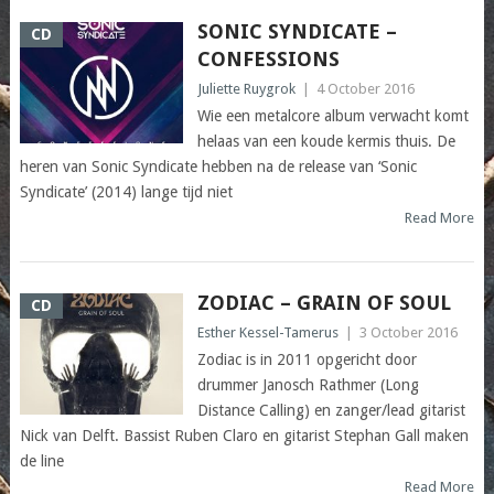
SONIC SYNDICATE –
CD
CONFESSIONS
Juliette Ruygrok
|
4 October 2016
Wie een metalcore album verwacht komt
helaas van een koude kermis thuis. De
heren van Sonic Syndicate hebben na de release van ‘Sonic
Syndicate’ (2014) lange tijd niet
Read More
ZODIAC – GRAIN OF SOUL
CD
Esther Kessel-Tamerus
|
3 October 2016
Zodiac is in 2011 opgericht door
drummer Janosch Rathmer (Long
Distance Calling) en zanger/lead gitarist
Nick van Delft. Bassist Ruben Claro en gitarist Stephan Gall maken
de line
Read More