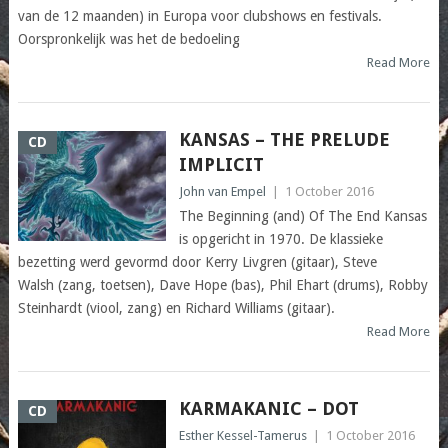
van de 12 maanden) in Europa voor clubshows en festivals.
Oorspronkelijk was het de bedoeling
Read More
KANSAS – THE PRELUDE
CD
IMPLICIT
John van Empel
|
1 October 2016
The Beginning (and) Of The End Kansas
is opgericht in 1970. De klassieke
bezetting werd gevormd door Kerry Livgren (gitaar), Steve
Walsh (zang, toetsen), Dave Hope (bas), Phil Ehart (drums), Robby
Steinhardt (viool, zang) en Richard Williams (gitaar).
Read More
KARMAKANIC – DOT
CD
Esther Kessel-Tamerus
|
1 October 2016