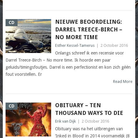
NIEUWE BEOORDELING:
CD
DARREL TREECE-BIRCH –
NO MORE TIME
Esther Kessel-Tamerus
|
2 October 2016
Onlangs schreef ik een recensie voor
Darrel Treece-Birch – No more time. Ik hoorde een paar
geluids/timingsfoutjes. Darrel is een perfectionist en kon zich géén
fout voorstellen. Er
Read More
OBITUARY – TEN
CD
THOUSAND WAYS TO DIE
Erik van Dijk
|
2 October 2016
Obituary was na het uitbrengen van
‘Inked in Blood’ in 2014 voornamelijk (8