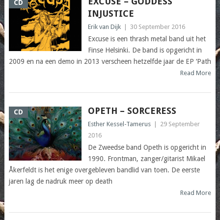
EXCUSE – GODDESS
CD
INJUSTICE
Erik van Dijk
|
30 September 2016
Excuse is een thrash metal band uit het
Finse Helsinki. De band is opgericht in
2009 en na een demo in 2013 verscheen hetzelfde jaar de EP ‘Path
Read More
OPETH – SORCERESS
CD
Esther Kessel-Tamerus
|
29 September
2016
De Zweedse band Opeth is opgericht in
1990. Frontman, zanger/gitarist Mikael
Åkerfeldt is het enige overgebleven bandlid van toen. De eerste
jaren lag de nadruk meer op death
Read More