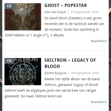
GHOST – POPESTAR
CD
John van Empel
|
29 September 2016
De band Ghost (Zweden) is een grote
reizende ster in de hardrock wereld van
dit moment. Sinds hun oprichting in
2008 hebben ze 1 single (7”), 3 albums
Read More
SKILTRON – LEGACY OF
CD
BLOOD
Juliette Ruygrok
|
28 September 2016
Alweer het vijfde album van de band
Skiltron, genaamd ‘Legacy of blood’.
Sklitron heeft de afgelopen jaren een aantal keer van zanger
gewisseld. De naam Skiltron komt van
Read More