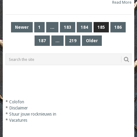
Read More
POSTS
Newer
1
…
183
184
185
186
PAGINATION
187
…
219
Older
*
Colofon
*
Disclaimer
*
Stuur jouw rocknieuws in
*
Vacatures