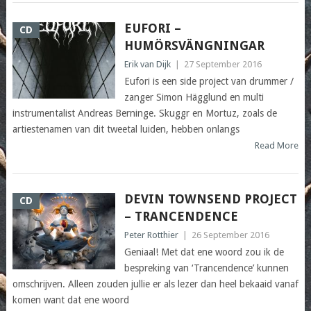
EUFORI –
CD
HUMÖRSVÄNGNINGAR
Erik van Dijk
|
27 September 2016
Eufori is een side project van drummer /
zanger Simon Hägglund en multi
instrumentalist Andreas Berninge. Skuggr en Mortuz, zoals de
artiestenamen van dit tweetal luiden, hebben onlangs
Read More
DEVIN TOWNSEND PROJECT
CD
– TRANCENDENCE
Peter Rotthier
|
26 September 2016
Geniaal! Met dat ene woord zou ik de
bespreking van ‘Trancendence’ kunnen
omschrijven. Alleen zouden jullie er als lezer dan heel bekaaid vanaf
komen want dat ene woord