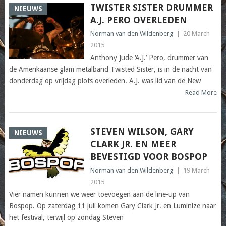
TWISTER SISTER DRUMMER
NIEUWS
A.J. PERO OVERLEDEN
Norman van den Wildenberg
|
20 March
2015
Anthony Jude ‘A.J.’ Pero, drummer van
de Amerikaanse glam metalband Twisted Sister, is in de nacht van
donderdag op vrijdag plots overleden. A.J. was lid van de New
Read More
STEVEN WILSON, GARY
NIEUWS
CLARK JR. EN MEER
BEVESTIGD VOOR BOSPOP
Norman van den Wildenberg
|
19 March
2015
Vier namen kunnen we weer toevoegen aan de line-up van
Bospop. Op zaterdag 11 juli komen Gary Clark Jr. en Luminize naar
het festival, terwijl op zondag Steven