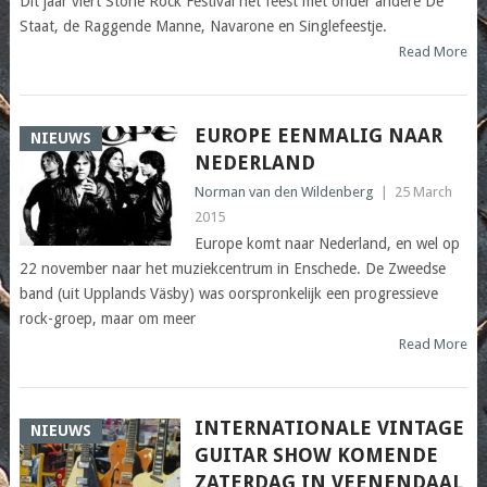
Dit jaar viert Stone Rock Festival het feest met onder andere De
Staat, de Raggende Manne, Navarone en Singlefeestje.
Read More
EUROPE EENMALIG NAAR
NIEUWS
NEDERLAND
Norman van den Wildenberg
|
25 March
2015
Europe komt naar Nederland, en wel op
22 november naar het muziekcentrum in Enschede. De Zweedse
band (uit Upplands Väsby) was oorspronkelijk een progressieve
rock-groep, maar om meer
Read More
INTERNATIONALE VINTAGE
NIEUWS
GUITAR SHOW KOMENDE
ZATERDAG IN VEENENDAAL