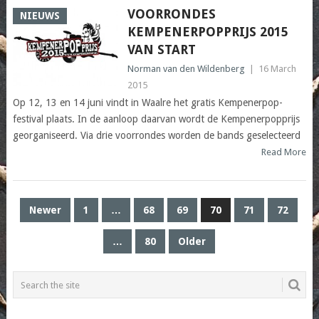
VOORRONDES
NIEUWS
KEMPENERPOPPRIJS 2015
VAN START
Norman van den Wildenberg
|
16 March
2015
Op 12, 13 en 14 juni vindt in Waalre het gratis Kempenerpop-
festival plaats. In de aanloop daarvan wordt de Kempenerpopprijs
georganiseerd. Via drie voorrondes worden de bands geselecteerd
Read More
POSTS
Newer
1
…
68
69
70
71
72
PAGINATION
…
80
Older